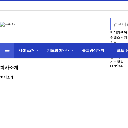
인기검색어
수월스님의
기도
나
사찰 소개
기도법회안내
불교명상대학
포토 
불교대학
천도재
기도명상
ìˆ­ì‚°ìŠ¤ë‹˜
회사소개
회사소개