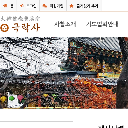
홈
로그인
회원가입
즐겨찾기 추가
사찰소개
기도법회안내
극락사 소개
기도 불공 / 법문
주지스님 인사말
49재 및 재사 / 법문
불사안내
연중 행사법회 / 법문
사찰둘러보기
공지 안내 게시판
사찰앨범
행사달력
동영상
질문/답변게시판
찾아오시는 길