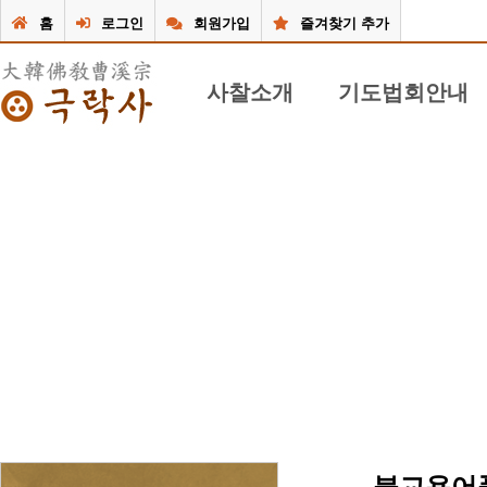
홈
로그인
회원가입
즐겨찾기 추가
사찰소개
기도법회안내
극락사 소개
기도 불공 / 법문
주지스님 인사말
49재 및 재사 / 법문
불사안내
연중 행사법회 / 법문
사찰둘러보기
공지 안내 게시판
사찰앨범
행사달력
동영상
질문/답변게시판
찾아오시는 길
불교용어