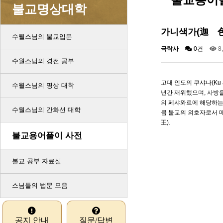
불교명상대학
가니색가(迦 色
수월스님의 불교입문
극락사
0건
8
수월스님의 경전 공부
고대 인도의 쿠샤나(Ku 
수월스님의 명상 대학
년간 재위했으며, 사방
의 페샤와르에 해당하는 푸
수월스님의 간화선 대학
큼 불교의 외호자로서 
王).
불교용어풀이 사전
불교 공부 자료실
스님들의 법문 모음
공지 안내
질문/답변