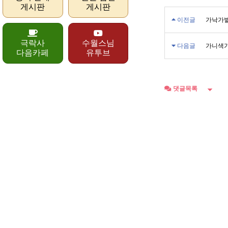
게시판
게시판
이전글
가낙가벌
극락사
수월스님
다음글
가니색가
다음카페
유투브
댓글목록