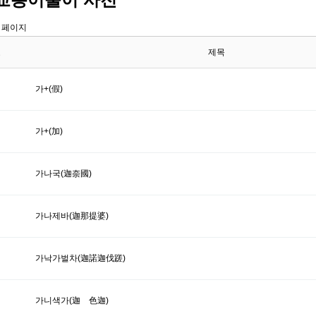
 페이지
호
제목
가+(假)
가+(加)
가나국(迦奈國)
가나제바(迦那提婆)
가낙가벌차(迦諾迦伐蹉)
가니색가(迦 色迦)