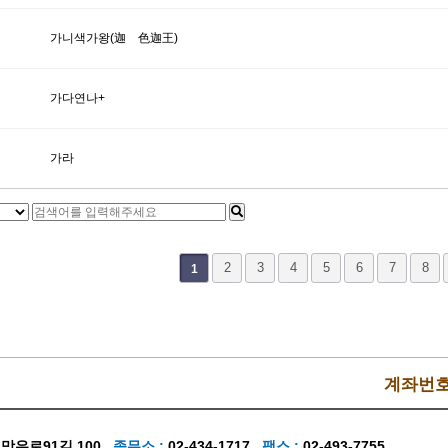
가니색가왕(迦 色迦王)
가다연나+
가라
다음
맨끝
2
3
4
5
6
7
8
1
계좌번호
 망우로91길 100
종무소 :
02-434-1717
팩스 :
02-493-7755