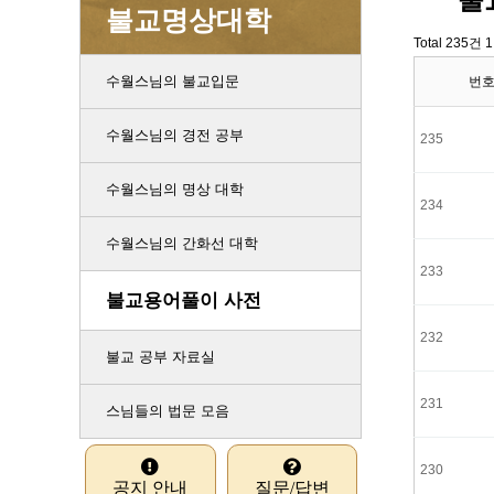
불교명상대학
Total 235건
1
수월스님의 불교입문
번
수월스님의 경전 공부
235
수월스님의 명상 대학
234
수월스님의 간화선 대학
233
불교용어풀이 사전
232
불교 공부 자료실
231
스님들의 법문 모음
230
공지 안내
질문/답변