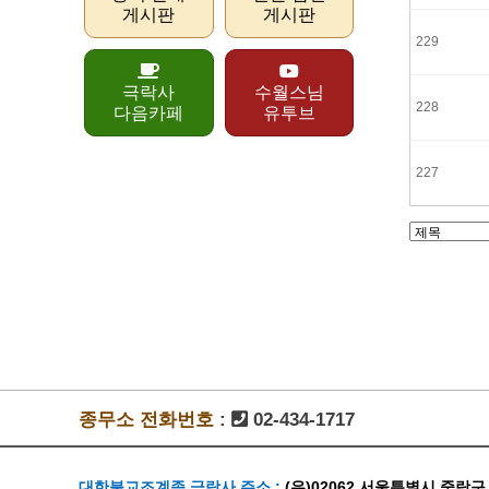
게시판
게시판
229
극락사
수월스님
228
다음카페
유투브
227
종무소 전화번호
:
02-434-1717
대한불교조계종 극락사 주소 :
(우)02062 서울특별시 중랑구