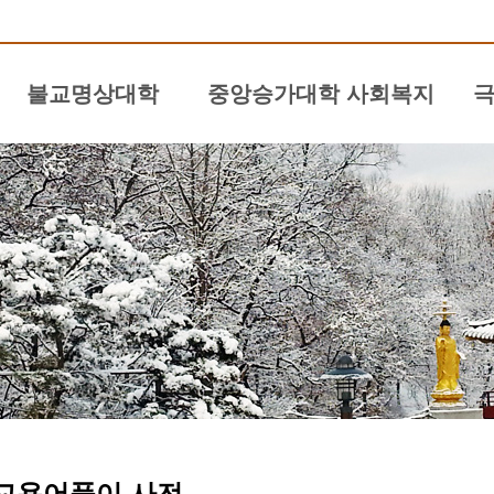
불교명상대학
중앙승가대학 사회복지
극
수월스님의 불교입문
중앙승가대학 사회복지
자
수월스님의 경전 공부
취
수월스님의 명상 대학
생
수월스님의 간화선 대학
약
불교용어풀이 사전
불교 공부 자료실
스님들의 법문 모음
교용어풀이 사전