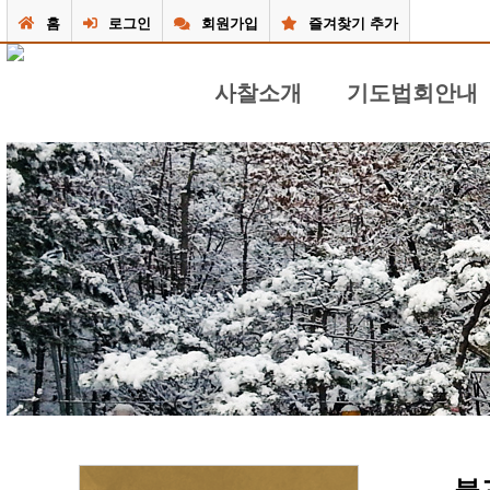
홈
로그인
회원가입
즐겨찾기 추가
사찰소개
기도법회안내
극락사 소개
기도 불공 / 법문
주지스님 인사말
49재 및 재사 / 법문
불사안내
연중 행사법회 / 법문
사찰둘러보기
공지 안내 게시판
사찰앨범
행사달력
동영상
질문/답변게시판
찾아오시는 길
불