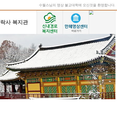
수월스님의 명상 불교대학에 오신것을 환영합니다.
락사 복지관
유게시판
미,음식
활의 지혜
초,한약