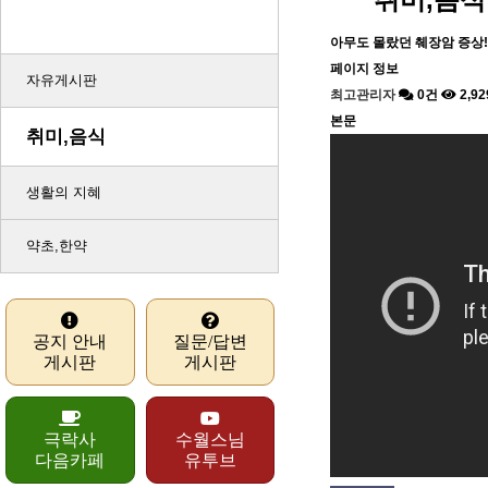
극락사 복지관
아무도 몰랐던 췌장암 증상!
페이지 정보
자유게시판
최고관리자
0건
2,9
본문
취미,음식
생활의 지혜
약초,한약
공지 안내
질문/답변
게시판
게시판
극락사
수월스님
다음카페
유투브