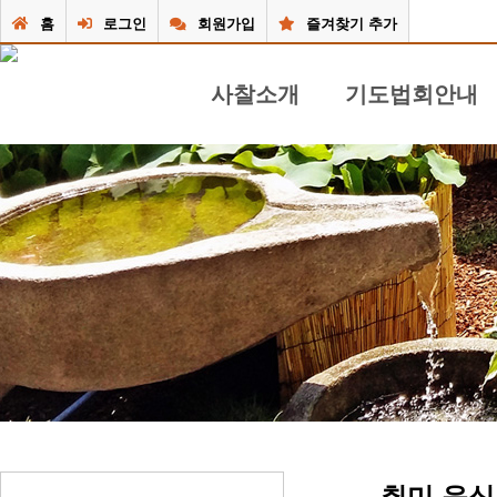
홈
로그인
회원가입
즐겨찾기 추가
사찰소개
기도법회안내
극락사 소개
기도 불공 / 법문
주지스님 인사말
49재 및 재사 / 법문
불사안내
연중 행사법회 / 법문
사찰둘러보기
공지 안내 게시판
사찰앨범
행사달력
동영상
질문/답변게시판
찾아오시는 길
취미,음식